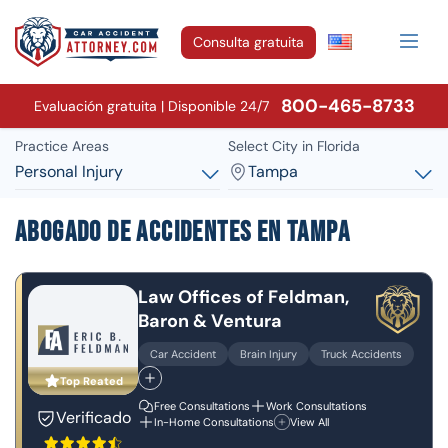
Consulta gratuita
800-465-8733
Evaluación gratuita | Disponible 24/7
Practice Areas
Select City in Florida
Personal Injury
Tampa
Abogado de Accidentes en Tampa
Law Offices of Feldman,
Baron & Ventura
Car Accident
Brain Injury
Truck Accidents
Top Reated
Free Consultations
Work Consultations
Verificado
In-Home Consultations
View All