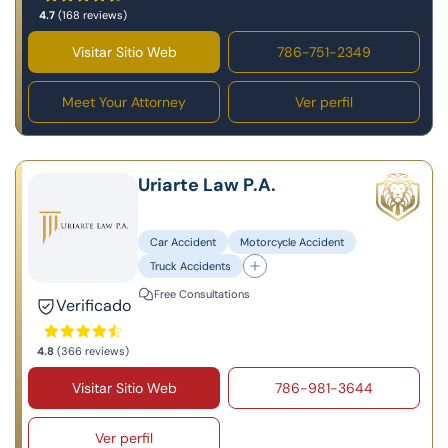
4.7
(168 reviews)
Visitar Sitio Web
786-751-2349
Meet Your Attorney
Ver perfil
Uriarte Law P.A.
Car Accident
Motorcycle Accident
Truck Accidents
Free Consultations
Verificado
4.8
(366 reviews)
Visitar Sitio Web
786-981-3644
Ver perfil