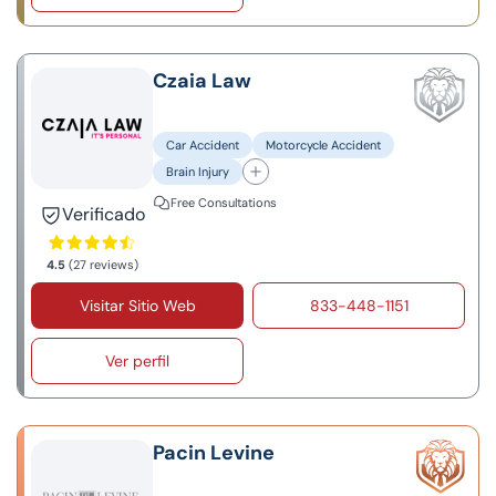
Czaia Law
Car Accident
Motorcycle Accident
Brain Injury
Free Consultations
Verificado
4.5
(27 reviews)
Visitar Sitio Web
833-448-1151
Ver perfil
Pacin Levine