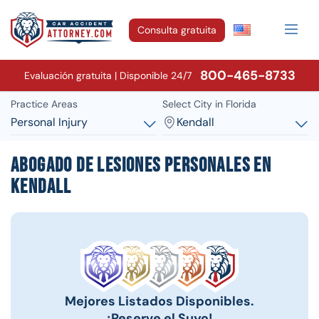
Consulta gratuita
800-465-8733
Evaluación gratuita | Disponible 24/7
Practice Areas
Select City in Florida
Personal Injury
Kendall
Abogado de lesiones personales en
Kendall
Mejores Listados Disponibles.
¡Reserve el Suyo!