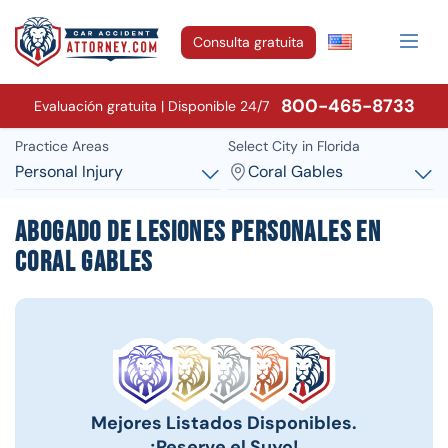
Consulta gratuita
800-465-8733
Evaluación gratuita | Disponible 24/7
Practice Areas
Select City in Florida
Personal Injury
Coral Gables
Abogado de lesiones personales en
Coral Gables
Mejores Listados Disponibles.
¡Reserve el Suyo!