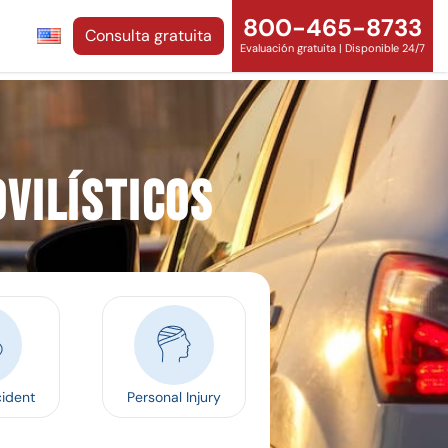
800-465-8733
Consulta gratuita
Evaluación gratuita | Disponible 24/7
vilísticos
cident
Personal Injury