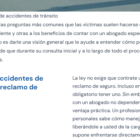
e accidentes de tránsito
 las preguntas más comunes que las víctimas suelen hacerse
dente y otras a los beneficios de contar con un abogado espe
to es darle una visión general que le ayude a entender cómo p
de que durante su consulta inicial y a lo largo de todo el pr
s.
ccidentes de
La ley no exige
que contrate 
 reclamo de
reclamo de seguro. Incluso en
obligatorio tener uno. Sin em
con un abogado no dependen d
ventaja práctica. Un
profesio
personales
sabe cómo maneja
liberándole a usted de la car
supone enfrentarse directame