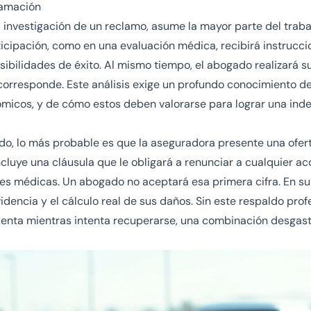
lamación
investigación de un reclamo, asume la mayor parte del trabajo
icipación, como en una evaluación médica, recibirá instrucc
ibilidades de éxito. Al mismo tiempo, el abogado realizará s
corresponde. Este análisis exige un profundo conocimiento d
micos, y de cómo estos deben valorarse para lograr una ind
ido, lo más probable es que la aseguradora presente una ofer
uye una cláusula que le obligará a renunciar a cualquier acci
 médicas. Un abogado no aceptará esa primera cifra. En su l
idencia y el cálculo real de sus daños. Sin este respaldo profe
cuenta mientras intenta recuperarse, una combinación desgas