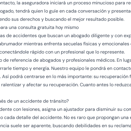
ontacto, la aseguradora iniciará un proceso minucioso para 
gado, tendrá quien lo guíe en cada conversación y presentac
iendo sus derechos y buscando el mejor resultado posible.
ara una consulta gratuita hoy mismo
mas de accidentes que buscan un abogado diligente y con exp
brumador mientras enfrenta secuelas físicas y emocionales d
, conectándole rápido con un profesional que lo represente.
 de referencia de abogados y profesionales médicos. En luga
rarle tiempo y energía. Nuestro equipo le pondrá en contac
 Así podrá centrarse en lo más importante: su recuperación f
 ralentizar y afectar su recuperación. Cuanto antes lo reduzc
és de un accidente de tránsito?
ente con lesiones, asigna un ajustador para disminuir su 
do cada detalle del accidente. No es raro que propongan una
ncia suele ser aparente, buscando debilidades en su reclama