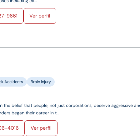
ases including ca...
27-9661
Ver perfil
ck Accidents
Brain Injury
on the belief that people, not just corporations, deserve aggressive an
ers began their career in t...
06-4016
Ver perfil