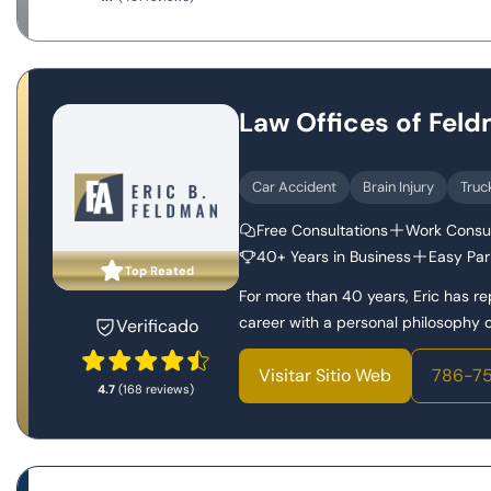
Law Offices of Fel
Car Accident
Brain Injury
Truc
Free Consultations
Work Consul
40+ Years in Business
Easy Par
Top Reated
For more than 40 years, Eric has r
career with a personal philosophy of
Verificado
Visitar Sitio Web
786-75
4.7
(168 reviews)