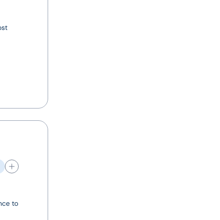
ost
nce to