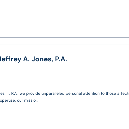
effrey A. Jones, P.A.
es, III, P.A., we provide unparalleled personal attention to those affec
pertise, our missio...