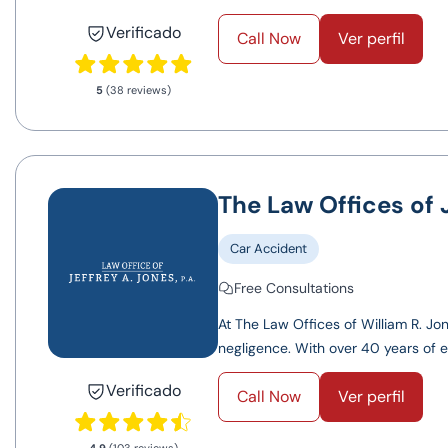
Verificado
Call Now
Ver perfil
5
(38 reviews)
The Law Offices of J
Car Accident
Free Consultations
At The Law Offices of William R. Jon
negligence. With over 40 years of ex
Verificado
Call Now
Ver perfil