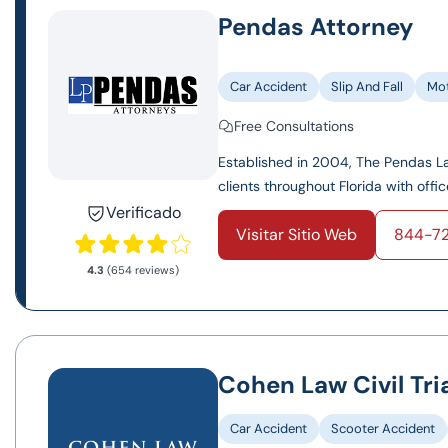
Pendas Attorney
Car Accident
Slip And Fall
Mot
Free Consultations
Established in 2004, The Pendas Law
clients throughout Florida with offic
Verificado
Visitar Sitio Web
844-7
4.3
(654 reviews)
Cohen Law Civil Tri
Car Accident
Scooter Accident