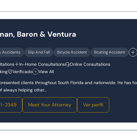
dman, Baron & Ventura
k Accidents
Slip And Fall
Bicycle Accident
Boating Accident
tations
In-Home Consultations
Online Consultations
king
Verificado
View All
epresented clients throughout South Florida and nationwide. He has f
 always helping other...
1-2349
Meet Your Attorney
Ver perfil