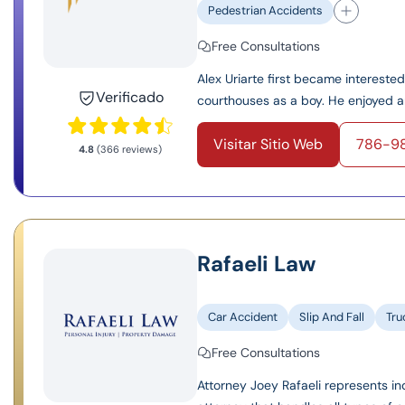
Pedestrian Accidents
Free Consultations
Alex Uriarte first became interest
Verificado
courthouses as a boy. He enjoyed an
Visitar Sitio Web
786-9
4.8
(366 reviews)
Rafaeli Law
Car Accident
Slip And Fall
Tru
Free Consultations
Attorney Joey Rafaeli represents ind