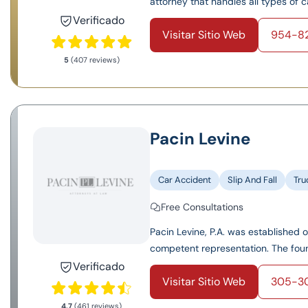
attorney that handles all types of c
Verificado
Visitar Sitio Web
954-8
5
(407 reviews)
Pacin Levine
Car Accident
Slip And Fall
Tru
Free Consultations
Pacin Levine, P.A. was established 
competent representation. The found
Verificado
Visitar Sitio Web
305-3
4.7
(461 reviews)